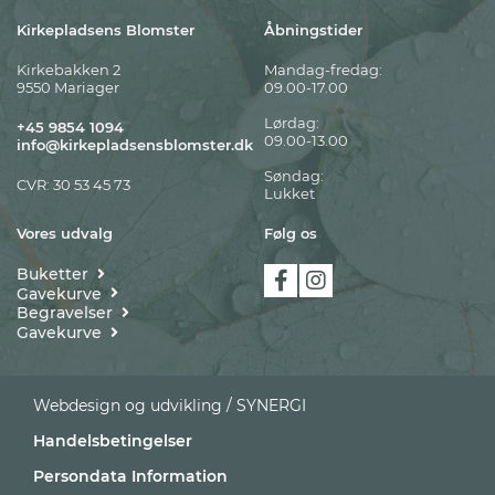
Kirkepladsens Blomster
Åbningstider
Kirkebakken 2
Mandag-fredag:
9550 Mariager
09.00-17.00
Lørdag:
+45 9854 1094
09.00-13.00
info@kirkepladsensblomster.dk
Søndag:
CVR: 30 53 45 73
Lukket
Vores udvalg
Følg os
Buketter
Gavekurve
Begravelser
Gavekurve
Webdesign og udvikling / SYNERGI
Handelsbetingelser
Persondata Information