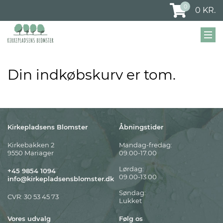
0
0
KR.
Din indkøbskurv er tom.
Kirkepladsens Blomster
Åbningstider
Kirkebakken 2
Mandag-fredag:
9550 Mariager
09.00-17.00
Lørdag:
+45 9854 1094
09.00-13.00
info@kirkepladsensblomster.dk
Søndag:
CVR: 30 53 45 73
Lukket
Vores udvalg
Følg os