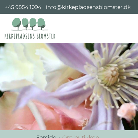
+45 9854 1094
info@kirkepladsensblomster.dk
Forside
Om butikken