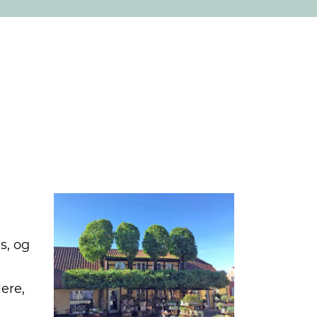
s, og
lere,