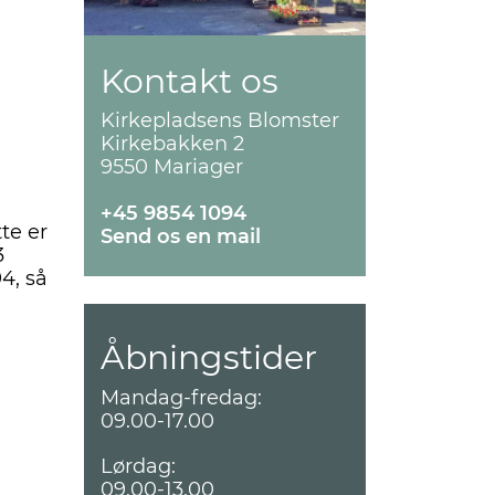
Kontakt os
Kirkepladsens Blomster
Kirkebakken 2
9550 Mariager
+45 9854 1094
te er
Send os en mail
3
4, så
Åbningstider
Mandag-fredag:
09.00-17.00
Lørdag:
09.00-13.00